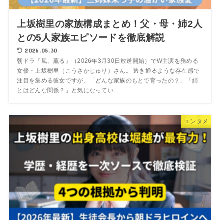
上坂樹里の家族構成まとめ！父・母・姉2人
との5人家族エピソードを徹底解説
2026.05.30
朝ドラ『風、薫る』（2026年3月30日放送開始）でW主演を務める
女優・上坂樹里（こうさかじゅり）さん。 透き通るような存在感で
注目を集める彼女ですが、「どんな家族のもとで育ったの？」「姉
とはどんな関係？」と気になってい...
エンタメ