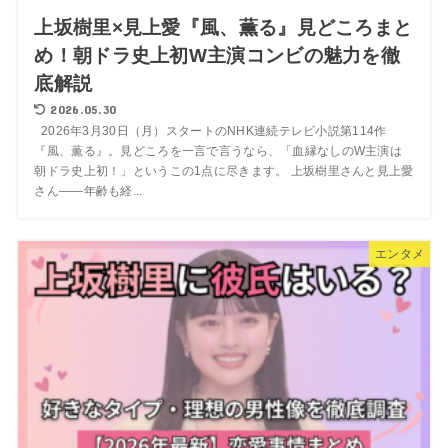
上坂樹里×見上愛『風、薫る』見どころまと
め！朝ドラ史上初W主演コンビの魅力を徹
底解説
2026.05.30
2026年3月30日（月）スタートのNHK連続テレビ小説第114作
『風、薫る』。見どころを一言で言うなら、「血縁なしのW主演は
朝ドラ史上初！」というこの1点に尽きます。 上坂樹里さんと見上愛
さん——年齢も経...
エンタメ