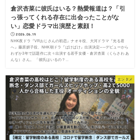
倉沢杏菜に彼氏はいる？熱愛報道は？「引
っ張ってくれる存在に出会ったことがな
い」恋愛ドラマ出演歴と素顔！
2026.06.19
NHK夜ドラ『VRおじさんの初恋』ナオキ役、大河ドラマ『光る君
へ』藤原妍子役、NHK朝ドラ『ばけばけ』出演決定──デビューから
わずか3年で話題作に次々出演する若手女優・倉沢杏菜（くらさわ あ
んな）さん。 「彼氏はいるの？...
エンタメ