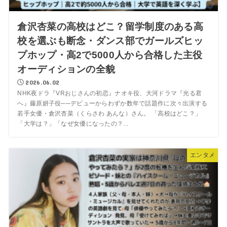
倉沢杏菜の高校はどこ？留学制度のある高
校を選ぶも断念・ダンス部でガールズヒッ
プホップ・高2で5000人から合格した主役
オーディションの全貌
2026.06.02
NHK夜ドラ『VRおじさんの初恋』ナオキ役、大河ドラマ『光る君
へ』藤原妍子役──デビューからわずか数年で話題作に次々出演する
若手女優・倉沢杏菜（くらさわ あんな）さん。 「高校はどこ？」
「大学は？」「なぜ女優になったの？...
エンタメ