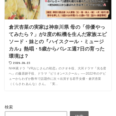
倉沢杏菜の実家は神奈川県 母の「俳優やっ
てみたら？」が2度の転機を生んだ家族エピ
ソード・妹との『ハイスクール・ミュージ
カル』熱唱・5歳からバレエ週7日の育った
環境は？
2026.06.23
NHK夜ドラ『VRおじさんの初恋』のナオキ役、大河ドラマ『光る君
へ』の藤原妍子役、ドラマ『ビリオン×スクール』──2022年のデビ
ューからわずか数年で話題作に次々出演する若手女優・倉沢杏菜
（くらさわ あんな）さん。 「実...
検索