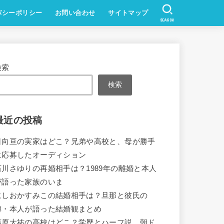
バシーポリシー
お問い合わせ
サイトマップ
SEARCH
検索
検索
最近の投稿
日向亘の実家はどこ？兄弟や高校と、母が勝手
に応募したオーディション
石川さゆりの再婚相手は？1989年の離婚と本人
が語った家族のいま
にしおかすみこの結婚相手は？旦那と彼氏の
噂・本人が語った結婚観まとめ
藤原大祐の高校はどこ？学歴とハーフ説、朝ド