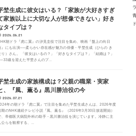
平埜生成に彼女はいる？「家族が大好きすぎ
て家族以上に大切な人が想像できない」好き
なタイプは？
2026.06.21
NHK朝ドラ『虎に翼』の汐見圭役で注目を集め、映画『盤上の向日
葵』にも出演──柔らかい存在感が魅力の俳優・平埜生成（ひらの き
なり）さん。 「彼女はいるの？」「好きなタイプは？」「結婚は？」
──33歳を迎えた平埜さんのプ...
平埜生成の家族構成は？父親の職業・実家
と、『風、薫る』黒川勝治役の今
2026.07.21
2024年の朝ドラ『虎に翼』で注目を集めた平埜生成さんは、2026年度
前期のNHK連続テレビ小説『風、薫る』（2026年3月30日放送開始）
で、帝都医大病院外科の助手・黒川勝治役を演じています。冷静に主
人公らを観察する、...