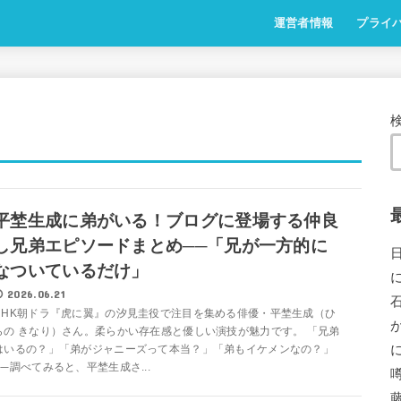
運営者情報
プライ
平埜生成に弟がいる！ブログに登場する仲良
し兄弟エピソードまとめ──「兄が一方的に
なついているだけ」
2026.06.21
NHK朝ドラ『虎に翼』の汐見圭役で注目を集める俳優・平埜生成（ひ
らの きなり）さん。柔らかい存在感と優しい演技が魅力です。 「兄弟
はいるの？」「弟がジャニーズって本当？」「弟もイケメンなの？」
──調べてみると、平埜生成さ...